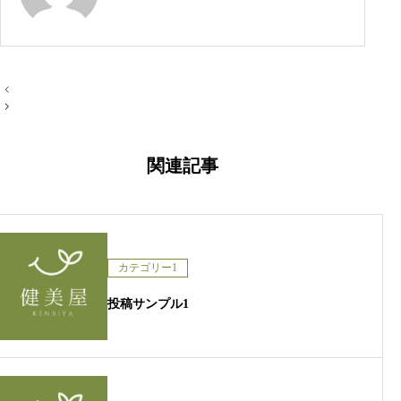
投
稿
ナ
ビ
ゲ
ー
関連記事
シ
ョ
ン
カテゴリー1
投稿サンプル1