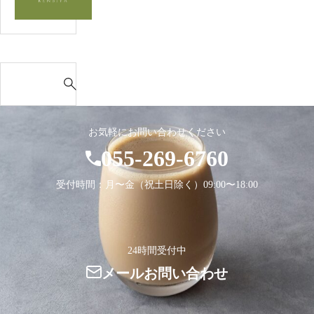
ン
プ
ル
2
S
e
a
r
お気軽にお問い合わせください
c
055-269-6760
h
f
受付時間：月〜金（祝土日除く）09:00〜18:00
o
r
:
24時間受付中
メールお問い合わせ