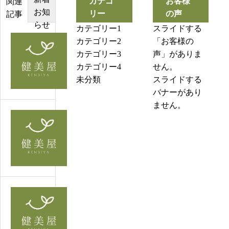
カテゴ
お客様
関連
お知
リー
の声
記事
らせ
カテゴリー1
スライドする
カテゴリー2
「お客様の
投
カテゴリー3
声」がありま
稿
カテゴリー4
せん。
サ
未分類
スライドする
ン
バナーがあり
プ
ません。
ル
4
投
稿
サ
ン
プ
ル
3
投
稿
サ