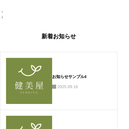
投
稿
ナ
ビ
ゲ
ー
新着お知らせ
シ
ョ
ン
お知らせサンプル4
2025.09.16