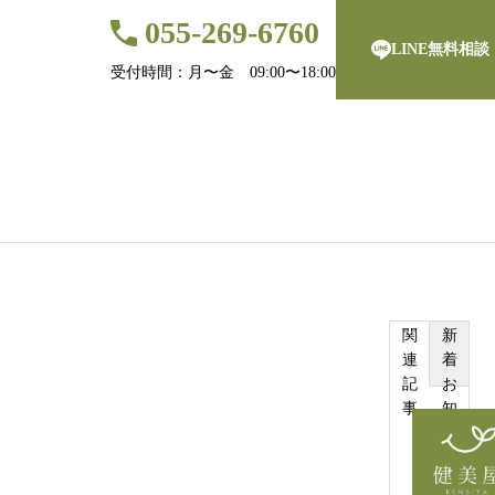
055-269-6760
LINE無料相談
受付時間：月〜金 09:00〜18:00
（フルOEM）
パッケージOEM
卸販売
福利厚生
オンラインショ
関
新
連
着
記
お
事
知
ら
せ
投稿サンプル2
投稿サ