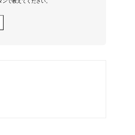
タンで教えてください。
r
c
h
f
o
r
: