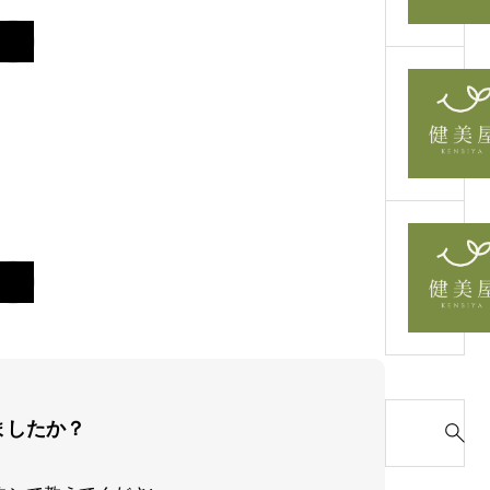
S
ましたか？
e
a