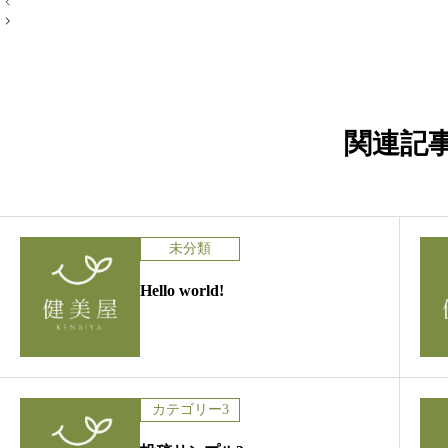
投
稿
ナ
ビ
ゲ
ー
シ
ョ
ン
関連記
未分類
Hello world!
カテゴリー3