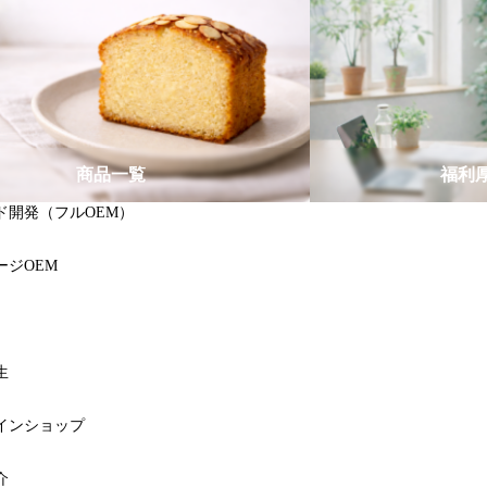
商品一覧
福利
ド開発（フルOEM）
ージOEM
生
インショップ
介