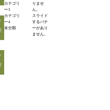
カテゴリ
りませ
ン
ー3
ん。
プ
カテゴリ
スライド
ル
ー4
するバナ
投
4
未分類
ーがあり
稿
ません。
サ
ン
プ
ル
投
3
稿
サ
ン
プ
ル
2