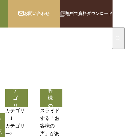
お問い合わせ
無料で資料ダウンロード
ップ
会社紹介
カ
お
テ
客
ゴ
様
リ
の
カテゴリ
スライド
ー
声
ー1
する「お
投
カテゴリ
客様の
稿
ー2
声」があ
サ
ンプル1
Hello world!